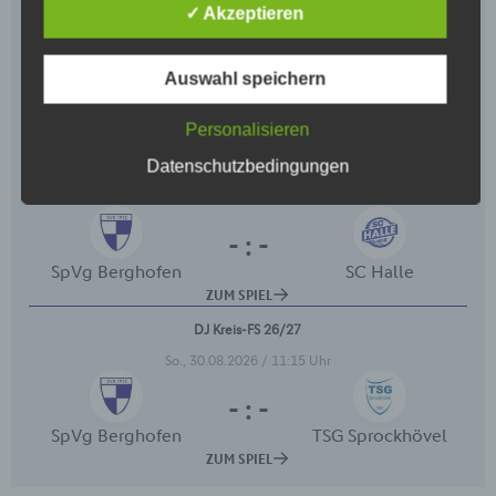
Begriffsbestimmungen
✓ Akzeptieren
Die Datenschutzerklärung beruht auf den
Begrifflichkeiten, die durch den Europäischen
Auswahl speichern
Richtlinien- und Verordnungsgeber beim Erlass der
Datenschutz-Grundverordnung (DS-GVO)
verwendet wurden. Unsere Datenschutzerklärung
Personalisieren
soll sowohl für die Öffentlichkeit als auch für unsere
Datenschutzbedingungen
Kunden und Geschäftspartner einfach lesbar und
verständlich sein. Um dies zu gewährleisten,
möchten wir vorab die verwendeten
Begrifflichkeiten erläutern.
Wir verwenden in dieser Datenschutzerklärung
unter anderem die folgenden Begriffe:
a) personenbezogene Daten
Personenbezogene Daten sind alle
Informationen, die sich auf eine identifizierte
oder identifizierbare natürliche Person (im
Folgenden „betroffene Person") beziehen. Als
identifizierbar wird eine natürliche Person
angesehen, die direkt oder indirekt,