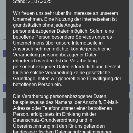
Stand: 21.07.2025
Wir freuen uns sehr über Ihr Interesse an unserem
Unternehmen. Eine Nutzung der Internetseiten ist
1
2
3
4
5
6
7
8
grundsätzlich ohne jede Angabe
personenbezogener Daten möglich. Sofern eine
betroffene Person besondere Services unseres
Unternehmens über unsere Internetseite in
Anspruch nehmen möchte, könnte jedoch eine
Trainerstab
Verarbeitung personenbezogener Daten
erforderlich werden. Ist die Verarbeitung
personenbezogener Daten erforderlich und besteht
für eine solche Verarbeitung keine gesetzliche
Grundlage, holen wir generell eine Einwilligung der
betroffenen Person ein.
Spielplan und Tabelle
Die Verarbeitung personenbezogener Daten,
beispielsweise des Namens, der Anschrift, E-Mail-
Adresse oder Telefonnummer einer betroffenen
Person, erfolgt stets im Einklang mit der
Datenschutz-Grundverordnung und in
Übereinstimmung mit den für uns geltenden
landesspezifischen Datenschutzbestimmungen.