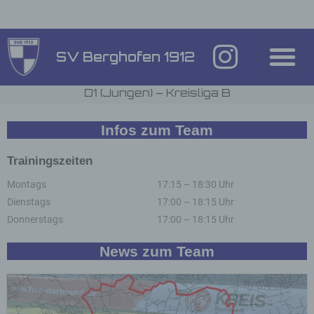
Inhalt
springen
SV Berghofen 1912
D1 (Jungen) – Kreisliga B
Infos zum Team
Trainingszeiten
Montags
17:15 – 18:30 Uhr
Dienstags
17:00 – 18:15 Uhr
Donnerstags
17:00 – 18:15 Uhr
News zum Team