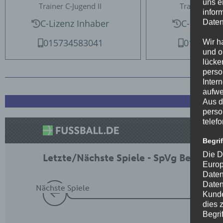
uns e
Trainer C-Jugend II
Trainer C-Jug
infor
C-Lizenz Inhaber
C-Lizenz 
Daten
015734583041
0176225
Wir h
und o
lücke
perso
Inter
aufwe
Aus d
perso
telef
Begri
Die D
Europ
Daten
Daten
Kunde
dies 
Begrif