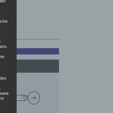
ten
.
ische
n
ann.
ise
 den
e
nsere
 Um