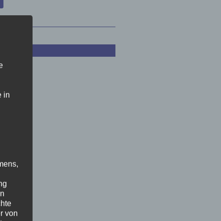
e
 in
mens,
ng
en
chte
r von