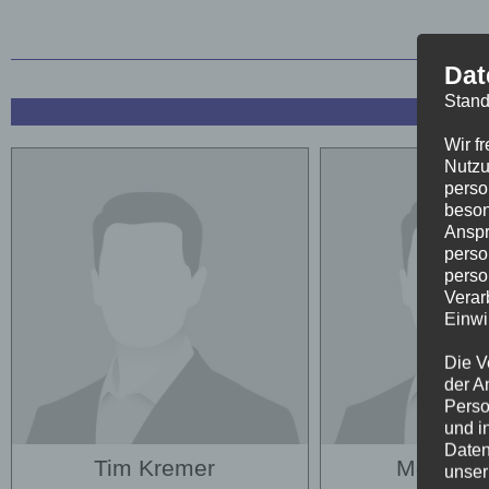
Dat
Stand
Wir f
Nutzu
perso
beson
Anspr
perso
perso
Verar
Einwi
Die V
der A
Perso
und i
Daten
Tim Kremer
Moe Haa
unser