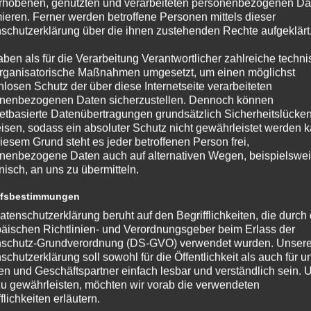
rhobenen, genutzten und verarbeiteten personenbezogenen Da
end II
mieren. Ferner werden betroffene Personen mittels dieser
Inhaber
schutzerklärung über die ihnen zustehenden Rechte aufgeklärt
52371
aben als für die Verarbeitung Verantwortlicher zahlreiche techn
rganisatorische Maßnahmen umgesetzt, um einen möglichst
nlosen Schutz der über diese Internetseite verarbeiteten
nenbezogenen Daten sicherzustellen. Dennoch können
netbasierte Datenübertragungen grundsätzlich Sicherheitslücke
isen, sodass ein absoluter Schutz nicht gewährleistet werden k
Spielplan und Tabelle
iesem Grund steht es jeder betroffenen Person frei,
nenbezogene Daten auch auf alternativen Wegen, beispielswe
onisch, an uns zu übermitteln.
ffsbestimmungen
atenschutzerklärung beruht auf den Begrifflichkeiten, die durch
äischen Richtlinien- und Verordnungsgeber beim Erlass der
schutz-Grundverordnung (DS-GVO) verwendet wurden. Unser
schutzerklärung soll sowohl für die Öffentlichkeit als auch für u
n und Geschäftspartner einfach lesbar und verständlich sein.
zu gewährleisten, möchten wir vorab die verwendeten
flichkeiten erläutern.