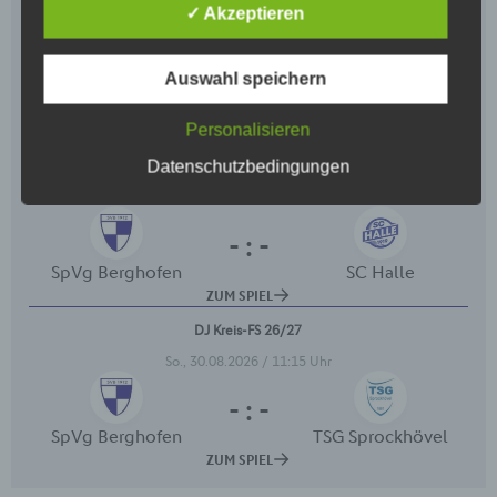
Begriffsbestimmungen
✓ Akzeptieren
Die Datenschutzerklärung beruht auf den
Begrifflichkeiten, die durch den Europäischen
Auswahl speichern
Richtlinien- und Verordnungsgeber beim Erlass der
Datenschutz-Grundverordnung (DS-GVO)
verwendet wurden. Unsere Datenschutzerklärung
Personalisieren
soll sowohl für die Öffentlichkeit als auch für unsere
Datenschutzbedingungen
Kunden und Geschäftspartner einfach lesbar und
verständlich sein. Um dies zu gewährleisten,
möchten wir vorab die verwendeten
Begrifflichkeiten erläutern.
Wir verwenden in dieser Datenschutzerklärung
unter anderem die folgenden Begriffe:
a) personenbezogene Daten
Personenbezogene Daten sind alle
Informationen, die sich auf eine identifizierte
oder identifizierbare natürliche Person (im
Folgenden „betroffene Person") beziehen. Als
identifizierbar wird eine natürliche Person
angesehen, die direkt oder indirekt,