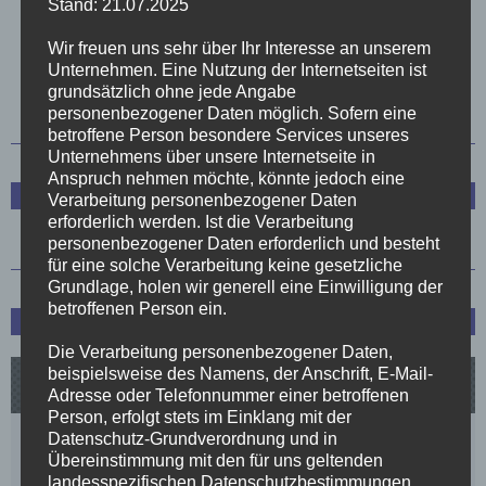
Stand: 21.07.2025
Wir freuen uns sehr über Ihr Interesse an unserem
Unternehmen. Eine Nutzung der Internetseiten ist
1
2
3
4
5
6
7
8
grundsätzlich ohne jede Angabe
personenbezogener Daten möglich. Sofern eine
betroffene Person besondere Services unseres
Unternehmens über unsere Internetseite in
Anspruch nehmen möchte, könnte jedoch eine
Trainerstab
Verarbeitung personenbezogener Daten
erforderlich werden. Ist die Verarbeitung
personenbezogener Daten erforderlich und besteht
für eine solche Verarbeitung keine gesetzliche
Grundlage, holen wir generell eine Einwilligung der
betroffenen Person ein.
Spielplan und Tabelle
Die Verarbeitung personenbezogener Daten,
beispielsweise des Namens, der Anschrift, E-Mail-
Adresse oder Telefonnummer einer betroffenen
Person, erfolgt stets im Einklang mit der
Datenschutz-Grundverordnung und in
Übereinstimmung mit den für uns geltenden
landesspezifischen Datenschutzbestimmungen.