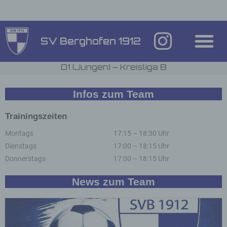
Inhalt
springen
SV Berghofen 1912
D1 (Jungen) – Kreisliga B
Infos zum Team
Trainingszeiten
Montags
17:15 – 18:30 Uhr
Dienstags
17:00 – 18:15 Uhr
Donnerstags
17:00 – 18:15 Uhr
News zum Team