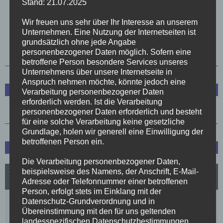
Stand: 21.07.2025
Wir freuen uns sehr über Ihr Interesse an unserem
Unternehmen. Eine Nutzung der Internetseiten ist
1
2
3
4
5
6
7
8
grundsätzlich ohne jede Angabe
personenbezogener Daten möglich. Sofern eine
betroffene Person besondere Services unseres
Unternehmens über unsere Internetseite in
Anspruch nehmen möchte, könnte jedoch eine
Trainerstab
Verarbeitung personenbezogener Daten
erforderlich werden. Ist die Verarbeitung
personenbezogener Daten erforderlich und besteht
für eine solche Verarbeitung keine gesetzliche
Grundlage, holen wir generell eine Einwilligung der
betroffenen Person ein.
Spielplan und Tabelle
Die Verarbeitung personenbezogener Daten,
beispielsweise des Namens, der Anschrift, E-Mail-
Adresse oder Telefonnummer einer betroffenen
Person, erfolgt stets im Einklang mit der
Datenschutz-Grundverordnung und in
Übereinstimmung mit den für uns geltenden
landesspezifischen Datenschutzbestimmungen.