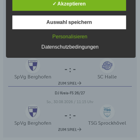
Begriffsbestimmungen
✓ Akzeptieren
Die Datenschutzerklärung beruht auf den
Begrifflichkeiten, die durch den Europäischen
Auswahl speichern
Richtlinien- und Verordnungsgeber beim Erlass der
Datenschutz-Grundverordnung (DS-GVO)
verwendet wurden. Unsere Datenschutzerklärung
Personalisieren
soll sowohl für die Öffentlichkeit als auch für unsere
Datenschutzbedingungen
Kunden und Geschäftspartner einfach lesbar und
verständlich sein. Um dies zu gewährleisten,
möchten wir vorab die verwendeten
Begrifflichkeiten erläutern.
Wir verwenden in dieser Datenschutzerklärung
unter anderem die folgenden Begriffe:
a) personenbezogene Daten
Personenbezogene Daten sind alle
Informationen, die sich auf eine identifizierte
oder identifizierbare natürliche Person (im
Folgenden „betroffene Person") beziehen. Als
identifizierbar wird eine natürliche Person
angesehen, die direkt oder indirekt,