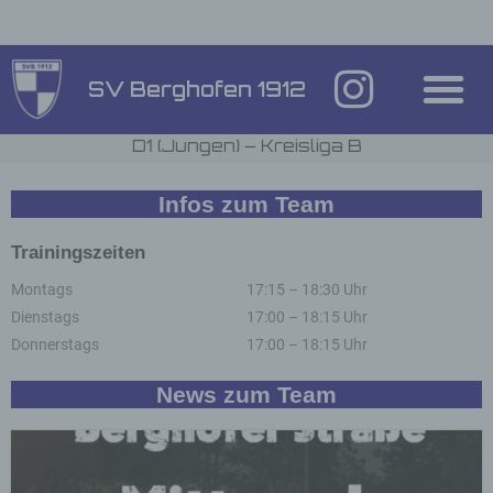
Inhalt
springen
SV Berghofen 1912
D1 (Jungen) – Kreisliga B
Infos zum Team
Trainingszeiten
Montags
17:15 – 18:30 Uhr
Dienstags
17:00 – 18:15 Uhr
Donnerstags
17:00 – 18:15 Uhr
News zum Team