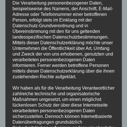
Lust auf ein Probetraining? Wir freuen uns auf euch! Die
Die Verarbeitung personenbezogener Daten,
beispielsweise des Namens, der Anschrift, E-Mail-
benötigte Probetraining-Bescheinigung (falls ihr in einem
Adresse oder Telefonnummer einer betroffenen
anderen Verein aktiv seid) steht auf unserer Webseite zum
Person, erfolgt stets im Einklang mit der
Download bereit.
Datenschutz-Grundverordnung und in
Übereinstimmung mit den für uns geltenden
landesspezifischen Datenschutzbestimmungen.
Mittels dieser Datenschutzerklärung möchte unser
Unternehmen die Öffentlichkeit über Art, Umfang
und Zweck der von uns erhobenen, genutzten und
verarbeiteten personenbezogenen Daten
informieren. Ferner werden betroffene Personen
mittels dieser Datenschutzerklärung über die ihnen
zustehenden Rechte aufgeklärt.
Wir haben als für die Verarbeitung Verantwortlicher
zahlreiche technische und organisatorische
Maßnahmen umgesetzt, um einen möglichst
lückenlosen Schutz der über diese Internetseite
verarbeiteten personenbezogenen Daten
sicherzustellen. Dennoch können Internetbasierte
Datenübertragungen grundsätzlich