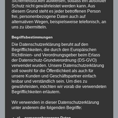
Sicherheitslücken aufweisen, sodass ein absoluter
Schutz nicht gewährleistet werden kann. Aus
diesem Grund steht es jeder betroffenen Person
frei, personenbezogene Daten auch auf
alternativen Wegen, beispielsweise telefonisch, an
uns zu übermitteln.
Begriffsbestimmungen
Die Datenschutzerklärung beruht auf den
Begrifflichkeiten, die durch den Europäischen
Richtlinien- und Verordnungsgeber beim Erlass
der Datenschutz-Grundverordnung (DS-GVO)
verwendet wurden. Unsere Datenschutzerklärung
soll sowohl für die Öffentlichkeit als auch für
unsere Kunden und Geschäftspartner einfach
Am vergangenen Sonntag stand ein ganz besonderes
lesbar und verständlich sein. Um dies zu
Highlight auf dem Programm: Unsere Mannschaften traten
gewährleisten, möchten wir vorab die verwendeten
gegen drei Teams der Thamesmead School aus der Nähe
Begrifflichkeiten erläutern.
von London an. Den Anfang machten unsere…
Wir verwenden in dieser Datenschutzerklärung
unter anderem die folgenden Begriffe:
a) personenbezogene Daten