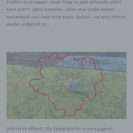
werden.
Endlich ist es soweit: Unser Shop ist jetzt online!Ab sofort
kann jede*r selbst bestellen. Sollte eine Größe einmal
c) Verarbeitung
ausverkauft sein, habt bitte etwas Geduld – sie wird zeitnah
Verarbeitung ist jeder mit oder ohne Hilfe
wieder aufgefüllt.In…
automatisierter Verfahren ausgeführte Vorgang
oder jede solche Vorgangsreihe im
Zusammenhang mit personenbezogenen Daten
wie das Erheben, das Erfassen, die
Organisation, das Ordnen, die Speicherung, die
Anpassung oder Veränderung, das Auslesen,
das Abfragen, die Verwendung, die Offenlegung
durch Übermittlung, Verbreitung oder eine
andere Form der Bereitstellung, den Abgleich
oder die Verknüpfung, die Einschränkung, das
Löschen oder die Vernichtung.
d) Einschränkung der Verarbeitung
Einschränkung der Verarbeitung ist die
Markierung gespeicherter personenbezogener
Daten mit dem Ziel, ihre künftige Verarbeitung
einzuschränken.
Jetzt ist es offiziell: Alle Spielpläne für unsere Jugend-