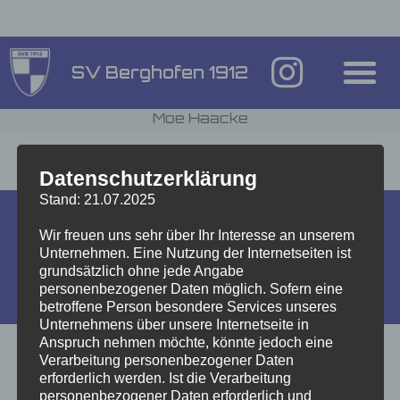
Inhalt
springen
SV Berghofen 1912
Moe Haacke
ahrensahrens
Juli 2, 2025
11:34 a.m.
Datenschutzerklärung
Stand: 21.07.2025
Wir freuen uns sehr über Ihr Interesse an unserem
Impressum
Unternehmen. Eine Nutzung der Internetseiten ist
grundsätzlich ohne jede Angabe
Datenschutzerklärung
personenbezogener Daten möglich. Sofern eine
betroffene Person besondere Services unseres
Gestaltung & Umsetzung by
Ahrens & Ahrens
Unternehmens über unsere Internetseite in
Anspruch nehmen möchte, könnte jedoch eine
Verarbeitung personenbezogener Daten
erforderlich werden. Ist die Verarbeitung
personenbezogener Daten erforderlich und