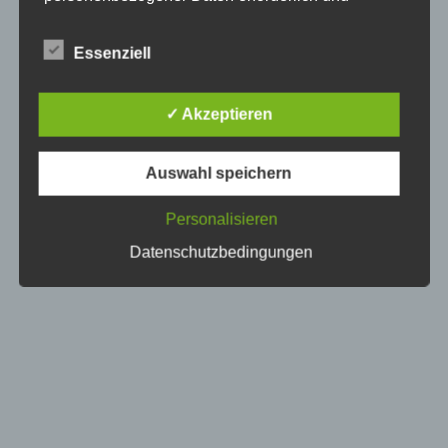
besteht für eine solche Verarbeitung keine
gesetzliche Grundlage, holen wir generell eine
Essenziell
Einwilligung der betroffenen Person ein.
Die Verarbeitung personenbezogener Daten,
✓ Akzeptieren
beispielsweise des Namens, der Anschrift, E-Mail-
Adresse oder Telefonnummer einer betroffenen
Person, erfolgt stets im Einklang mit der
Auswahl speichern
Datenschutz-Grundverordnung und in
Übereinstimmung mit den für uns geltenden
landesspezifischen Datenschutzbestimmungen.
Personalisieren
Mittels dieser Datenschutzerklärung möchte unser
Datenschutzbedingungen
Unternehmen die Öffentlichkeit über Art, Umfang
und Zweck der von uns erhobenen, genutzten und
verarbeiteten personenbezogenen Daten
informieren. Ferner werden betroffene Personen
mittels dieser Datenschutzerklärung über die ihnen
zustehenden Rechte aufgeklärt.
Wir haben als für die Verarbeitung Verantwortlicher
zahlreiche technische und organisatorische
Maßnahmen umgesetzt, um einen möglichst