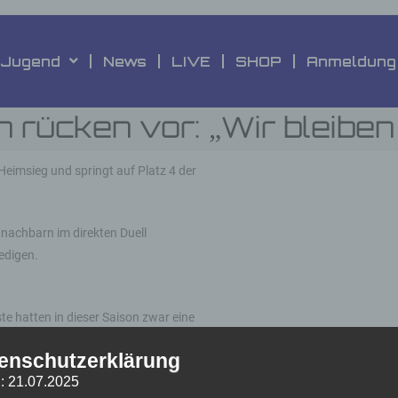
Jugend
News
LIVE
SHOP
Anmeldung
 rücken vor: „Wir bleiben
eimsieg und springt auf Platz 4 der
nnachbarn im direkten Duell
edigen.
te hatten in dieser Saison zwar eine
 den Riecher für Überraschungen –
enschutzerklärung
enug.
: 21.07.2025