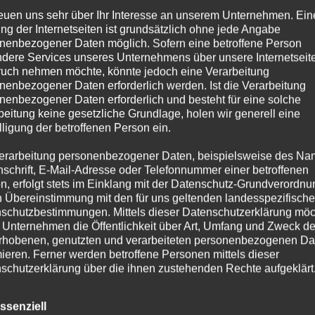
ergangenen Wochen sollten die
reuen uns sehr über Ihr Interesse an unserem Unternehmen. Ein
 gefährlich in das Offensivspiel
ng der Internetseiten ist grundsätzlich ohne jede Angabe
 eiskalt bestraft: Die Mannschaft lief
nenbezogener Daten möglich. Sofern eine betroffene Person
dere Services unseres Unternehmens über unsere Internetseite
uch nehmen möchte, könnte jedoch eine Verarbeitung
nenbezogener Daten erforderlich werden. Ist die Verarbeitung
cht. Quasi direkt nach dem Anstoß
nenbezogener Daten erforderlich und besteht für eine solche
r mehrere Stationen endete mit dem
beitung keine gesetzliche Grundlage, holen wir generell eine
lligung der betroffenen Person ein.
erarbeitung personenbezogener Daten, beispielsweise des Na
lett das Kommando.
nschrift, E-Mail-Adresse oder Telefonnummer einer betroffenen
n, erfolgt stets im Einklang mit der Datenschutz-Grundverordnu
n Übereinstimmung mit den für uns geltenden landesspezifisch
schutzbestimmungen. Mittels dieser Datenschutzerklärung mö
Innenpfosten, bevor er endgültig die
 Unternehmen die Öffentlichkeit über Art, Umfang und Zweck de
tz unterbringen bringen können, aber
rhobenen, genutzten und verarbeiteten personenbezogenen Da
mieren. Ferner werden betroffene Personen mittels dieser
schutzerklärung über die ihnen zustehenden Rechte aufgeklärt
s des Tages: Wenn man ihn hoch
aben als für die Verarbeitung Verantwortlicher zahlreiche techn
er nach Kopfballvorlage.
ssenziell
rganisatorische Maßnahmen umgesetzt, um einen möglichst