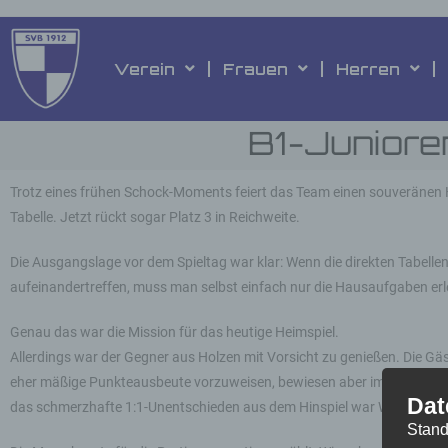
Verein
Frauen
Herren
B1-Junioren
Trotz eines frühen Schock-Moments feiert das Team einen souveränen H
Tabelle. Jetzt rückt sogar Platz 3 in Reichweite.
​Die Ausgangslage vor dem Spieltag war klar: Wenn die direkten Tabelle
aufeinandertreffen, muss man selbst einfach nur die Hausaufgaben erl
Genau das war die Mission für das heutige Heimspiel.
​Allerdings war der Gegner aus Holzen mit Vorsicht zu genießen. Die Gäs
eher mäßige Punkteausbeute vorzuweisen, bewiesen aber immer wieder
Dat
das schmerzhafte 1:1-Unentschieden aus dem Hinspiel war Warnung g
Stand