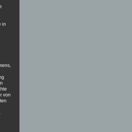
e
 in
mens,
ng
en
chte
r von
ten
.
ische