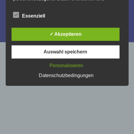
besteht für eine solche Verarbeitung keine
gesetzliche Grundlage, holen wir generell eine
Impressum
Essenziell
Einwilligung der betroffenen Person ein.
Datenschutzerklärung
Die Verarbeitung personenbezogener Daten,
✓ Akzeptieren
beispielsweise des Namens, der Anschrift, E-Mail-
Gestaltung & Umsetzung by
Ahrens & Ahrens
Adresse oder Telefonnummer einer betroffenen
Person, erfolgt stets im Einklang mit der
Auswahl speichern
Datenschutz-Grundverordnung und in
Übereinstimmung mit den für uns geltenden
landesspezifischen Datenschutzbestimmungen.
Personalisieren
Mittels dieser Datenschutzerklärung möchte unser
Datenschutzbedingungen
Unternehmen die Öffentlichkeit über Art, Umfang
und Zweck der von uns erhobenen, genutzten und
verarbeiteten personenbezogenen Daten
informieren. Ferner werden betroffene Personen
mittels dieser Datenschutzerklärung über die ihnen
zustehenden Rechte aufgeklärt.
Wir haben als für die Verarbeitung Verantwortlicher
zahlreiche technische und organisatorische
Maßnahmen umgesetzt, um einen möglichst