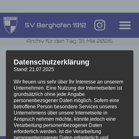
SV Berghofen 1912
Archiv für den Tag: 31. Mai 2026
Datenschutzerklärung
Trotz eines frühen Schock-Moments feiert das Team einen
Stand: 21.07.2025
souveränen Heimsieg und springt auf Platz 4 der Tabelle.
Jetzt rückt sogar Platz 3 in Reichweite. ​Die Ausgangslage vor
Wir freuen uns sehr über Ihr Interesse an unserem
Unternehmen. Eine Nutzung der Internetseiten ist
dem Spieltag war…
grundsätzlich ohne jede Angabe
personenbezogener Daten möglich. Sofern eine
betroffene Person besondere Services unseres
Unternehmens über unsere Internetseite in
Anspruch nehmen möchte, könnte jedoch eine
Verarbeitung personenbezogener Daten
erforderlich werden. Ist die Verarbeitung
personenbezogener Daten erforderlich und