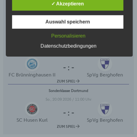
Begriffsbestimmungen
✓ Akzeptieren
Die Datenschutzerklärung beruht auf den
Begrifflichkeiten, die durch den Europäischen
Auswahl speichern
Richtlinien- und Verordnungsgeber beim Erlass der
Datenschutz-Grundverordnung (DS-GVO)
verwendet wurden. Unsere Datenschutzerklärung
Personalisieren
soll sowohl für die Öffentlichkeit als auch für unsere
Datenschutzbedingungen
Kunden und Geschäftspartner einfach lesbar und
verständlich sein. Um dies zu gewährleisten,
möchten wir vorab die verwendeten
Begrifflichkeiten erläutern.
Wir verwenden in dieser Datenschutzerklärung
unter anderem die folgenden Begriffe:
a) personenbezogene Daten
Personenbezogene Daten sind alle
Informationen, die sich auf eine identifizierte
oder identifizierbare natürliche Person (im
Folgenden „betroffene Person") beziehen. Als
identifizierbar wird eine natürliche Person
angesehen, die direkt oder indirekt,