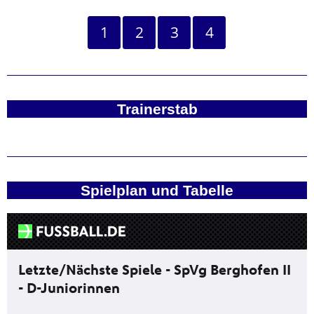
1
2
3
4
Trainerstab
Spielplan und Tabelle