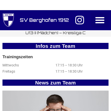
Inhalt
springen
SV Berghofen 1912
Anmeldung / D
U13 II (Mädchen) – Kreisliga C
Infos zum Team
Trainingszeiten
Mittwochs
17:15 – 18:30 Uhr
Freitags
17:15 – 18:30 Uhr
News zum Team