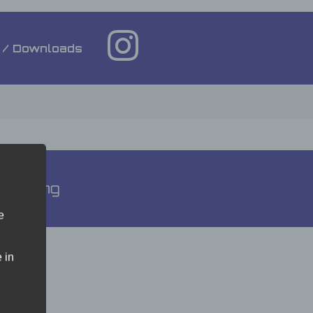
 / Downloads
klärung
e
 in