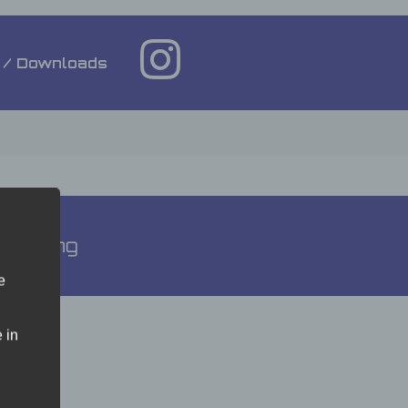
 / Downloads
klärung
e
 in