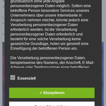
Unterstützt die B1 lautstark und helft mit, die Macht vom
grundsätzlich ohne jede Angabe
personenbezogener Daten möglich. Sofern eine
Schwerter Wald zum Sieg zu treiben!
betroffene Person besondere Services unseres
Unternehmens über unsere Internetseite in
Lasst uns gemeinsam aus diesem Tag etwas ganz Besonderes
Anspruch nehmen möchte, könnte jedoch eine
machen – mit Leidenschaft, Teamgeist und voller Energie!
Verarbeitung personenbezogener Daten
erforderlich werden. Ist die Verarbeitung
Und das sind die nominierten Jungs für dieses Vorhaben
personenbezogener Daten erforderlich und
besteht für eine solche Verarbeitung keine
gesetzliche Grundlage, holen wir generell eine
Einwilligung der betroffenen Person ein.
Die Verarbeitung personenbezogener Daten,
beispielsweise des Namens, der Anschrift, E-Mail-
Adresse oder Telefonnummer einer betroffenen
Person, erfolgt stets im Einklang mit der
Datenschutz-Grundverordnung und in
Essenziell
Übereinstimmung mit den für uns geltenden
landesspezifischen Datenschutzbestimmungen.
Mittels dieser Datenschutzerklärung möchte unser
✓ Akzeptieren
Unternehmen die Öffentlichkeit über Art, Umfang
und Zweck der von uns erhobenen, genutzten und
verarbeiteten personenbezogenen Daten