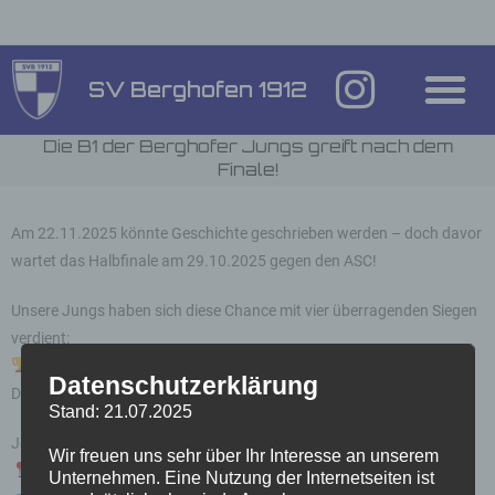
SV Berghofen 1912
Die B1 der Berghofer Jungs greift nach dem
Finale!
Am 22.11.2025 könnte Geschichte geschrieben werden – doch davor
wartet das Halbfinale am 29.10.2025 gegen den ASC!
Unsere Jungs haben sich diese Chance mit vier überragenden Siegen
verdient:
9:1 – 3:1 – 8:1 – 4:2
Datenschutzerklärung
Das ist echte Schwerter Wald-Power!
Stand: 21.07.2025
Jetzt zählt’s:
Wir freuen uns sehr über Ihr Interesse an unserem
Kommt alle zum Platz!
Unternehmen. Eine Nutzung der Internetseiten ist