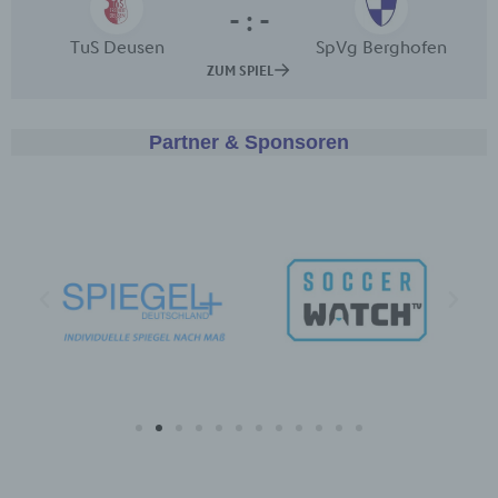
identifizierbar wird eine natürliche Person
angesehen, die direkt oder indirekt,
insbesondere mittels Zuordnung zu einer
Kennung wie einem Namen, zu einer
Kennnummer, zu Standortdaten, zu einer Online-
Kennung oder zu einem oder mehreren
besonderen Merkmalen, die Ausdruck der
Partner & Sponsoren
physischen, physiologischen, genetischen,
psychischen, wirtschaftlichen, kulturellen oder
sozialen Identität dieser natürlichen Person sind,
identifiziert werden kann.
b) betroffene Person
Betroffene Person ist jede identifizierte oder
identifizierbare natürliche Person, deren
personenbezogene Daten von dem für die
Verarbeitung Verantwortlichen verarbeitet
werden.
c) Verarbeitung
Verarbeitung ist jeder mit oder ohne Hilfe
automatisierter Verfahren ausgeführte Vorgang