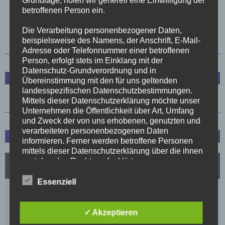
Grundlage, holen wir generell eine Einwilligung der
betroffenen Person ein.
1
2
3
4
Die Verarbeitung personenbezogener Daten,
beispielsweise des Namens, der Anschrift, E-Mail-
Adresse oder Telefonnummer einer betroffenen
Person, erfolgt stets im Einklang mit der
Datenschutz-Grundverordnung und in
Trainerstab
Übereinstimmung mit den für uns geltenden
landesspezifischen Datenschutzbestimmungen.
Mittels dieser Datenschutzerklärung möchte unser
Unternehmen die Öffentlichkeit über Art, Umfang
und Zweck der von uns erhobenen, genutzten und
verarbeiteten personenbezogenen Daten
Spielplan und Tabelle
informieren. Ferner werden betroffene Personen
mittels dieser Datenschutzerklärung über die ihnen
zustehenden Rechte aufgeklärt.
Wir haben als für die Verarbeitung Verantwortlicher
Essenziell
zahlreiche technische und organisatorische
Maßnahmen umgesetzt, um einen möglichst
lückenlosen Schutz der über diese Internetseite
✓ Akzeptieren
verarbeiteten personenbezogenen Daten