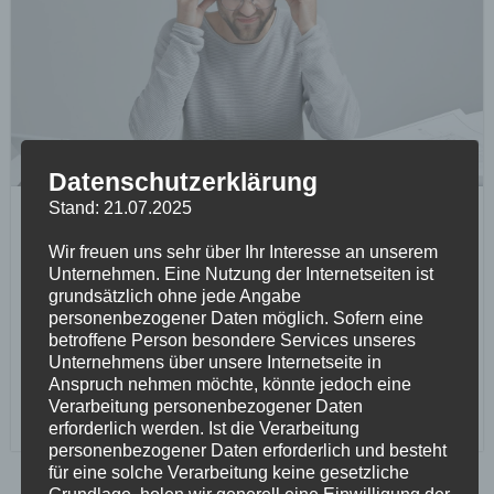
Datenschutzerklärung
Stand: 21.07.2025
Trainingspläne 2026/27
Wir freuen uns sehr über Ihr Interesse an unserem
29. Juni 2026
Unternehmen. Eine Nutzung der Internetseiten ist
Nach langem Kopfzerbrechen und viel Planung haben wir
grundsätzlich ohne jede Angabe
personenbezogener Daten möglich. Sofern eine
uns in den letzten Tagen jetzt auf einen neuen
betroffene Person besondere Services unseres
Trainingsplan für die kommende Saison 2026/27...
Unternehmens über unsere Internetseite in
Anspruch nehmen möchte, könnte jedoch eine
Mehr lesen
Verarbeitung personenbezogener Daten
erforderlich werden. Ist die Verarbeitung
personenbezogener Daten erforderlich und besteht
für eine solche Verarbeitung keine gesetzliche