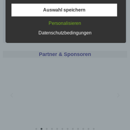
sicherzustellen. Dennoch können Internetbasierte
Datenübertragungen grundsätzlich
Auswahl speichern
Sicherheitslücken aufweisen, sodass ein absoluter
Schutz nicht gewährleistet werden kann. Aus
Personalisieren
diesem Grund steht es jeder betroffenen Person
frei, personenbezogene Daten auch auf
Datenschutzbedingungen
alternativen Wegen, beispielsweise telefonisch, an
uns zu übermitteln.
Partner & Sponsoren
Begriffsbestimmungen
Die Datenschutzerklärung beruht auf den
Begrifflichkeiten, die durch den Europäischen
Richtlinien- und Verordnungsgeber beim Erlass der
Datenschutz-Grundverordnung (DS-GVO)
verwendet wurden. Unsere Datenschutzerklärung
soll sowohl für die Öffentlichkeit als auch für unsere
Kunden und Geschäftspartner einfach lesbar und
verständlich sein. Um dies zu gewährleisten,
möchten wir vorab die verwendeten
Begrifflichkeiten erläutern.
Wir verwenden in dieser Datenschutzerklärung