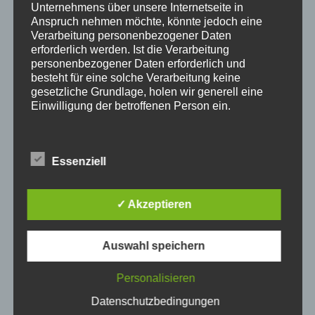
Unternehmens über unsere Internetseite in
Anspruch nehmen möchte, könnte jedoch eine
Verarbeitung personenbezogener Daten
erforderlich werden. Ist die Verarbeitung
personenbezogener Daten erforderlich und
besteht für eine solche Verarbeitung keine
gesetzliche Grundlage, holen wir generell eine
Einwilligung der betroffenen Person ein.
Die Verarbeitung personenbezogener Daten,
beispielsweise des Namens, der Anschrift, E-Mail-
Essenziell
Adresse oder Telefonnummer einer betroffenen
Person, erfolgt stets im Einklang mit der
Datenschutz-Grundverordnung und in
Übereinstimmung mit den für uns geltenden
✓ Akzeptieren
landesspezifischen Datenschutzbestimmungen.
Screenshot
Mittels dieser Datenschutzerklärung möchte unser
Auswahl speichern
Unternehmen die Öffentlichkeit über Art, Umfang
Wir suchen motivierte Spieler, die Lust haben Sonderklasse
und Zweck der von uns erhobenen, genutzten und
zu spielen. Bei Interesse meldet euch! Wir freuen uns auf
verarbeiteten personenbezogenen Daten
Personalisieren
informieren. Ferner werden betroffene Personen
viele neue Gesichter!
Datenschutzbedingungen
mittels dieser Datenschutzerklärung über die ihnen