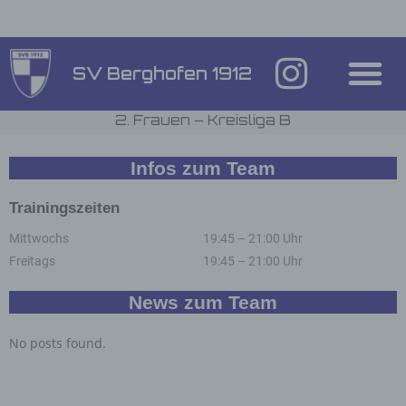
Inhalt
springen
SV Berghofen 1912
2. Frauen – Kreisliga B
Infos zum Team
Trainingszeiten
Mittwochs
19:45 – 21:00 Uhr
Freitags
19:45 – 21:00 Uhr
News zum Team
No posts found.